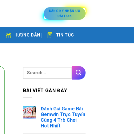
ĐĂNG KÝ NHẬN ƯU
ĐÃI +58K
HƯỚNG DẪN
TIN TỨC
BÀI VIẾT GẦN ĐÂY
Đánh Giá Game Bài
Gemwin Trực Tuyến
Cùng 4 Trò Chơi
Hot Nhất
Không