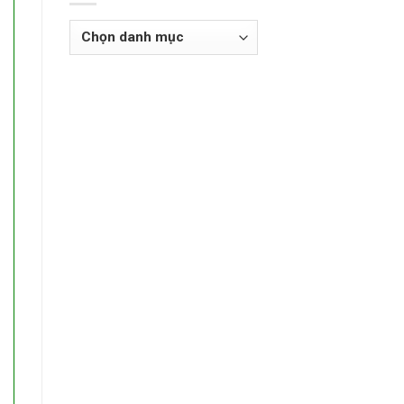
Các
Dẫn
Loại
&
Hình
Cách
Danh
Xổ
Tham
mục
Số
Gia
Truyền
Cược
Thống
Trực
&
Tuyến
6
Cơ
Cấu
Giải
Thưởng
Phổ
Biến