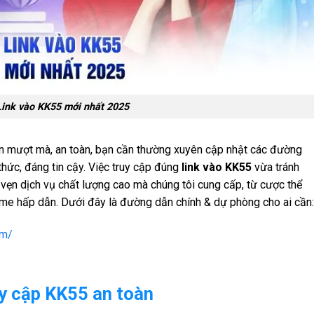
Link vào KK55 mới nhất 2025
n mượt mà, an toàn, bạn cần thường xuyên cập nhật các đường
thức, đáng tin cậy. Việc truy cập đúng
link vào KK55
vừa tránh
 vẹn dịch vụ chất lượng cao mà chúng tôi cung cấp, từ cược thể
game hấp dẫn. Dưới đây là đường dẫn chính & dự phòng cho ai cần:
om/
uy cập KK55 an toàn