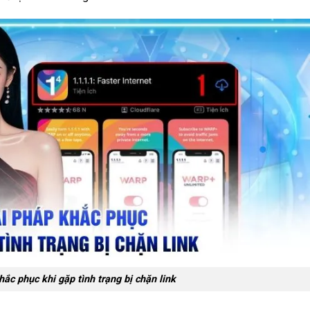
hắc phục khi gặp tình trạng bị chặn link