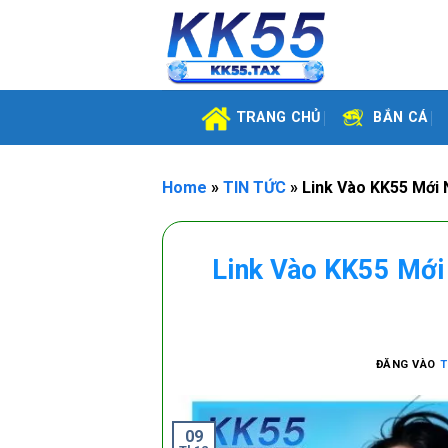
Bỏ
qua
nội
dung
TRANG CHỦ
BẮN CÁ
Home
»
TIN TỨC
»
Link Vào KK55 Mới 
Link Vào KK55 Mới
ĐĂNG VÀO
T
09