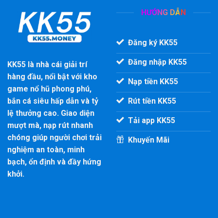
Phổ
Biến
HƯỚNG DẪN
Đăng ký KK55
Đăng nhập KK55
KK55
là nhà cái giải trí
hàng đầu, nổi bật với kho
Nạp tiền KK55
game nổ hũ phong phú,
bắn cá siêu hấp dẫn và tỷ
Rút tiền KK55
lệ thưởng cao. Giao diện
Tải app KK55
mượt mà, nạp rút nhanh
chóng giúp người chơi trải
Khuyến Mãi
nghiệm an toàn, minh
bạch, ổn định và đầy hứng
khởi.