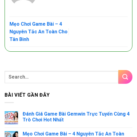
Mẹo Chơi Game Bài – 4
Nguyên Tắc An Toàn Cho
Tân Binh
BÀI VIẾT GẦN ĐÂY
Đánh Giá Game Bài Gemwin Trực Tuyến Cùng 4
Trò Chơi Hot Nhất
Không
có
Mẹo Chơi Game Bài – 4 Nguyên Tắc An Toàn
bình