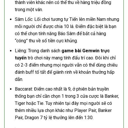
thành viên khác nên có thể thu về hàng triệu đồng
trong một ván.
Sâm Lốc: Lối chơi tương tự Tiến lên miền Nam nhưng
mỗi người chỉ được chia 10 lá. Điểm đặc biệt là bạn
có thể chọn tính năng Báo Sâm để bắt cả hàng
“cóng” thu về số tiền cực khủng.
Liêng: Trong danh sách
game bài Gemwin trực
tuyến
trò chơi này mang tính đấu trí cao. Đôi khi chỉ
có 2-3 điểm nhưng mọi người vẫn có thể dùng chiêu
đánh buff tố tất để giành rinh về khoản thưởng hấp
dẫn.
Baccarat: Điểm cao nhất là 9, ở phiên bản truyền
thống bạn chỉ cần chọn 1 trong 3 cửa cược là Banker,
Tiger hoặc Tie. Tuy nhiên tại đây mọi người sẽ có
thêm nhiều lựa chọn khác như Player Pair, Banker
Pair, Dragon 7 tỷ lệ thưởng lên đến 1:30.