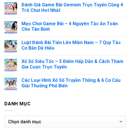
Đánh Giá Game Bài Gemwin Trực Tuyến Cùng 4
Trò Chơi Hot Nhất
Không
có
Mẹo Chơi Game Bài – 4 Nguyên Tắc An Toàn
bình
luận
Cho Tân Binh
ở
Đánh
Không
Giá
có
Luật Đánh Bài Tiến Lên Miền Nam – 7 Quy Tắc
Game
bình
Bài
luận
Cơ Bản Dễ Hiểu
Gemwin
ở
Trực
Mẹo
Không
Tuyến
Chơi
có
Xổ Số Siêu Tốc – 5 Điểm Hấp Dẫn & Cách Tham
Cùng
Game
bình
4
Bài
luận
Gia Cược Trực Tuyến
Trò
–
ở
Chơi
4
Luật
Không
Hot
Nguyên
Đánh
có
Các Loại Hình Xổ Số Truyền Thống & 6 Cơ Cấu
Nhất
Tắc
Bài
bình
An
Tiến
luận
Giải Thưởng Phổ Biến
Toàn
Lên
ở
Cho
Miền
Xổ
Không
Tân
Nam
Số
có
Binh
–
Siêu
bình
DANH MỤC
7
Tốc
luận
Quy
–
ở
Tắc
5
Các
Cơ
Điểm
Loại
Bản
Hấp
Hình
Danh
Dễ
Dẫn
Xổ
mục
Hiểu
&
Số
Cách
Truyền