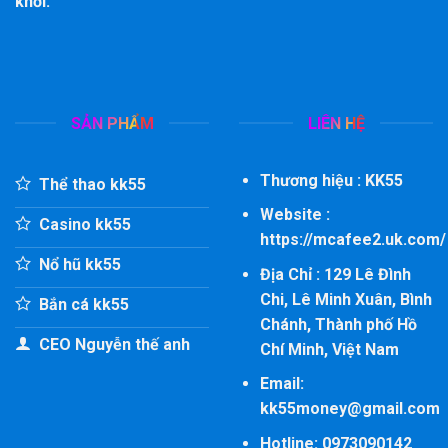
khởi.
SẢN PHẨM
LIÊN HỆ
Thương hiệu :
KK55
Thể thao kk55
Website :
Casino kk55
https://mcafee2.uk.com/
Nổ hũ kk55
Địa Chỉ : 129 Lê Đình
Chi, Lê Minh Xuân, Bình
Bắn cá kk55
Chánh, Thành phố Hồ
CEO Nguyễn thế anh
Chí Minh, Việt Nam
Email:
kk55money@gmail.com
Hotline: 0973090142