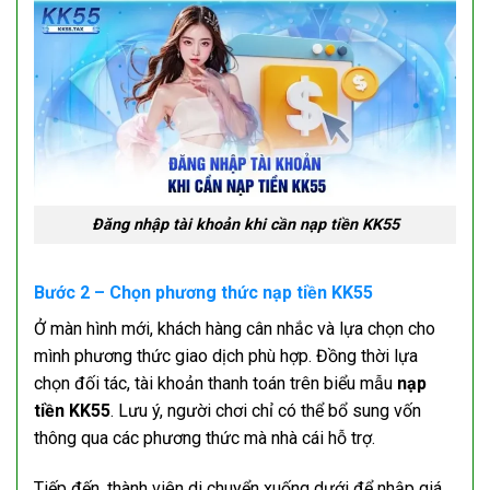
Đăng nhập tài khoản khi cần nạp tiền KK55
Bước 2 – Chọn phương thức nạp tiền KK55
Ở màn hình mới, khách hàng cân nhắc và lựa chọn cho
mình phương thức giao dịch phù hợp. Đồng thời lựa
chọn đối tác, tài khoản thanh toán trên biểu mẫu
nạp
tiền KK55
. Lưu ý, người chơi chỉ có thể bổ sung vốn
thông qua các phương thức mà nhà cái hỗ trợ.
Tiếp đến, thành viên di chuyển xuống dưới để nhập giá