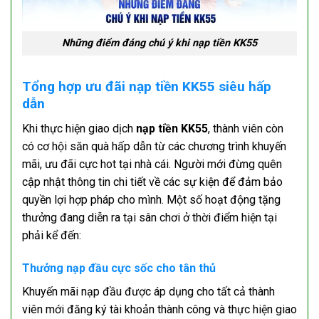
Những điểm đáng chú ý khi nạp tiền KK55
Tổng hợp ưu đãi nạp tiền KK55 siêu hấp
dẫn
Khi thực hiện giao dịch
nạp tiền KK55
, thành viên còn
có cơ hội săn quà hấp dẫn từ các chương trình khuyến
mãi, ưu đãi cực hot tại nhà cái. Người mới đừng quên
cập nhật thông tin chi tiết về các sự kiện để đảm bảo
quyền lợi hợp pháp cho mình. Một số hoạt động tặng
thưởng đang diễn ra tại sân chơi ở thời điểm hiện tại
phải kể đến:
Thưởng nạp đầu cực sốc cho tân thủ
Khuyến mãi nạp đầu được áp dụng cho tất cả thành
viên mới đăng ký tài khoản thành công và thực hiện giao