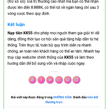
(trừ xổ số). Giá trị thưởng cao nhất mà bạn có thể nhận
được lên đến 8.888K, có thể rút về ngân hàng chỉ sau 3
vòng cược theo quy định.
Kết luận
Nạp tiền KK55
cho phép mọi người tham gia giải trí dễ
dàng, đồng thời tạo cơ hội săn quà tặng hấp dẫn từ hệ
thống. Trên thực tế, toàn bộ quy trình diễn ra nhanh
chóng, an toàn nên khách hàng có thể an tâm. Nhanh tay
truy cập website chính thống của
KK55
và làm theo
hướng dẫn để bổ sung vốn và nhập cuộc ngay.
Bài viết này được đăng trong
HƯỚNG DẪN
. Đánh dấu
liên kết
thường trực
.