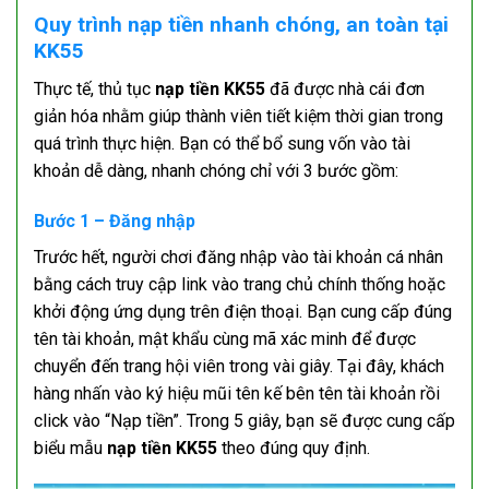
Quy trình nạp tiền nhanh chóng, an toàn tại
KK55
Thực tế, thủ tục
nạp tiền KK55
đã được nhà cái đơn
giản hóa nhằm giúp thành viên tiết kiệm thời gian trong
quá trình thực hiện. Bạn có thể bổ sung vốn vào tài
khoản dễ dàng, nhanh chóng chỉ với 3 bước gồm:
Bước 1 – Đăng nhập
Trước hết, người chơi đăng nhập vào tài khoản cá nhân
bằng cách truy cập link vào trang chủ chính thống hoặc
khởi động ứng dụng trên điện thoại. Bạn cung cấp đúng
tên tài khoản, mật khẩu cùng mã xác minh để được
chuyển đến trang hội viên trong vài giây. Tại đây, khách
hàng nhấn vào ký hiệu mũi tên kế bên tên tài khoản rồi
click vào “Nạp tiền”. Trong 5 giây, bạn sẽ được cung cấp
biểu mẫu
nạp tiền KK55
theo đúng quy định.