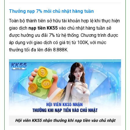
Thưởng nạp 7% mỗi chủ nhật hàng tuần
Toàn bộ thành tiên sở hữu tài khoản hợp lệ khi thực hiện
giao dịch
nạp tiền KK55
vào chủ nhật hàng tuần sẽ
được hưởng ưu đãi 7% từ hệ thống. Chương trình được
áp dụng với giao dịch có giá trị từ 100K, với mức
thưởng tối đa lên đến 8.888K.
Hội viên KK55 nhận thưởng khi nạp tiền vào chủ nhật