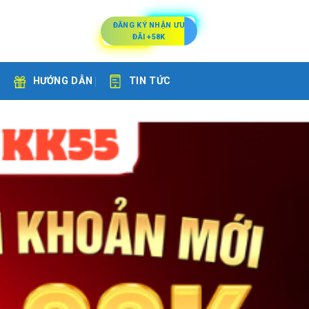
ĐĂNG KÝ NHẬN ƯU
ĐÃI +58K
HƯỚNG DẪN
TIN TỨC