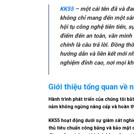
KK55
– một cái tên đã và đan
không chỉ mang đến một sân c
hội tụ công nghệ tiên tiến, 
điểm đến an toàn, văn minh
chính là câu trả lời. Đồng th
hướng dẫn và liên kết mới n
nghiệm đỉnh cao, nơi mọi kh
Giới thiệu tổng quan về 
Hành trình phát triển của chúng tôi bắt
năm không ngừng nâng cấp và hoàn t
KK55
hoạt động dưới sự giám sát nghiê
thủ tiêu chuẩn công bằng và bảo mật