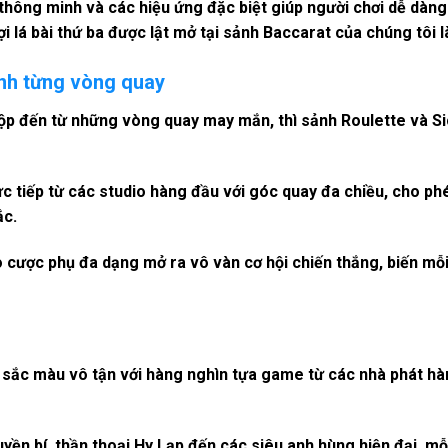
 thông minh và các hiệu ứng đặc biệt giúp người chơi dễ dàng 
ợi lá bài thứ ba được lật mở tại sảnh Baccarat của chúng tôi 
ính từng vòng quay
 hộp đến từ những vòng quay may mắn, thì sảnh Roulette và S
c tiếp từ các studio hàng đầu với góc quay đa chiều, cho p
ắc.
o cược phụ đa dạng mở ra vô vàn cơ hội chiến thắng, biến mỗi
i sắc màu vô tận với hàng nghìn tựa game từ các nhà phát hà
yền bí, thần thoại Hy Lạp đến các siêu anh hùng hiện đại, m