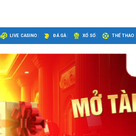
LIVE CASINO
ĐÁ GÀ
XỔ SỐ
THỂ THAO