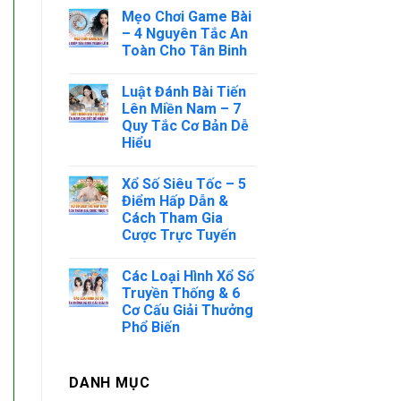
có
Mẹo Chơi Game Bài
bình
luận
– 4 Nguyên Tắc An
ở
Toàn Cho Tân Binh
Đánh
Giá
Không
Game
có
Bài
Luật Đánh Bài Tiến
bình
Gemwin
luận
Lên Miền Nam – 7
Trực
ở
Tuyến
Quy Tắc Cơ Bản Dễ
Mẹo
Cùng
Chơi
Hiểu
4
Game
Trò
Bài
Không
Chơi
–
có
Hot
Xổ Số Siêu Tốc – 5
4
bình
Nhất
Nguyên
luận
Điểm Hấp Dẫn &
ở
Tắc
Cách Tham Gia
Luật
An
Đánh
Toàn
Cược Trực Tuyến
Bài
Cho
Tiến
Không
Tân
Lên
có
Binh
Các Loại Hình Xổ Số
Miền
bình
Nam
luận
Truyền Thống & 6
ở
–
Cơ Cấu Giải Thưởng
Xổ
7
Số
Quy
Phổ Biến
Siêu
Tắc
Tốc
Không
Cơ
–
có
Bản
5
bình
Dễ
DANH MỤC
Điểm
luận
Hiểu
ở
Hấp