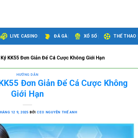
LIVE CASINO
ĐÁ GÀ
XỔ SỐ
THỂ THAO
 Ký KK55 Đơn Giản Để Cá Cược Không Giới Hạn
HƯỚNG DẪN
 KK55 Đơn Giản Để Cá Cược Không
Giới Hạn
HÁNG 12 9, 2025
BỞI
CEO NGUYỄN THẾ ANH