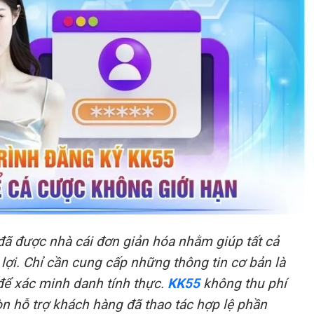
 đã được nhà cái đơn giản hóa nhằm giúp tất cả
 lợi. Chỉ cần cung cấp những thông tin cơ bản là
để xác minh danh tính thực.
KK55
không thu phí
n hỗ trợ khách hàng đã thao tác hợp lệ phần