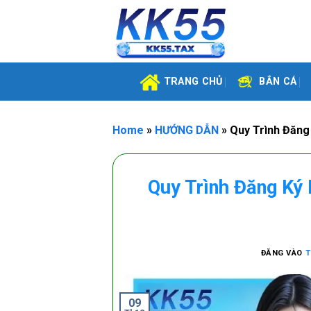
Bỏ
qua
nội
dung
TRANG CHỦ
BẮN CÁ
Home
»
HƯỚNG DẪN
»
Quy Trình Đăng
Quy Trình Đăng Ký
ĐĂNG VÀO
T
09