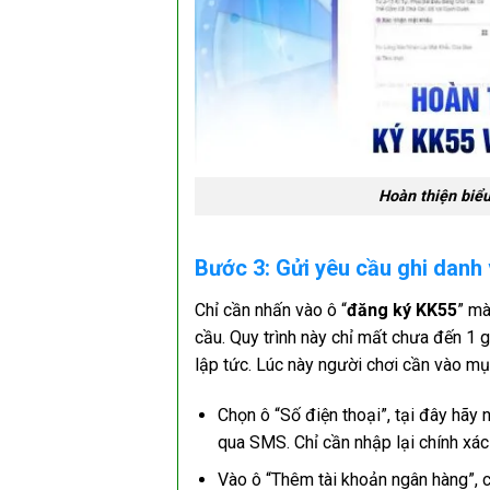
Hoàn thiện biể
Bước 3: Gửi yêu cầu ghi danh 
Chỉ cần nhấn vào ô “
đăng ký KK55
” mà
cầu. Quy trình này chỉ mất chưa đến 1 
lập tức. Lúc này người chơi cần vào mục
Chọn ô “Số điện thoại”, tại đây hãy
qua SMS. Chỉ cần nhập lại chính xác 
Vào ô “Thêm tài khoản ngân hàng”, c