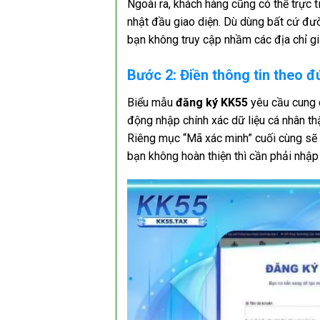
Ngoài ra, khách hàng cũng có thể trực 
nhật đầu giao diện. Dù dùng bất cứ đườ
bạn không truy cập nhầm các địa chỉ g
Bước 2: Điền thông tin theo 
Biểu mẫu
đăng ký KK55
yêu cầu cung c
động nhập chính xác dữ liệu cá nhân th
Riêng mục “Mã xác minh” cuối cùng sẽ th
bạn không hoàn thiện thì cần phải nhập