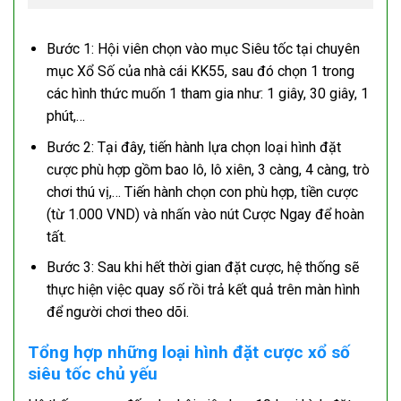
Bước 1: Hội viên chọn vào mục Siêu tốc tại chuyên
mục Xổ Số của nhà cái KK55, sau đó chọn 1 trong
các hình thức muốn 1 tham gia như: 1 giây, 30 giây, 1
phút,…
Bước 2: Tại đây, tiến hành lựa chọn loại hình đặt
cược phù hợp gồm bao lô, lô xiên, 3 càng, 4 càng, trò
chơi thú vị,… Tiến hành chọn con phù hợp, tiền cược
(từ 1.000 VND) và nhấn vào nút Cược Ngay để hoàn
tất.
Bước 3: Sau khi hết thời gian đặt cược, hệ thống sẽ
thực hiện việc quay số rồi trả kết quả trên màn hình
để người chơi theo dõi.
Tổng hợp những loại hình đặt cược xổ số
siêu tốc chủ yếu