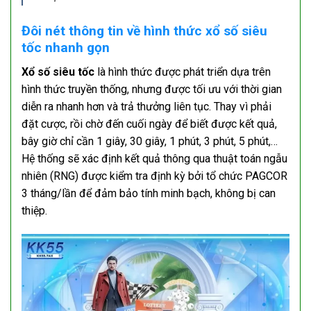
Đôi nét thông tin về hình thức xổ số siêu
tốc nhanh gọn
Xổ số siêu tốc
là hình thức được phát triển dựa trên
hình thức truyền thống, nhưng được tối ưu với thời gian
diễn ra nhanh hơn và trả thưởng liên tục. Thay vì phải
đặt cược, rồi chờ đến cuối ngày để biết được kết quả,
bây giờ chỉ cần 1 giây, 30 giây, 1 phút, 3 phút, 5 phút,…
Hệ thống sẽ xác định kết quả thông qua thuật toán ngẫu
nhiên (RNG) được kiểm tra định kỳ bởi tổ chức PAGCOR
3 tháng/lần để đảm bảo tính minh bạch, không bị can
thiệp.