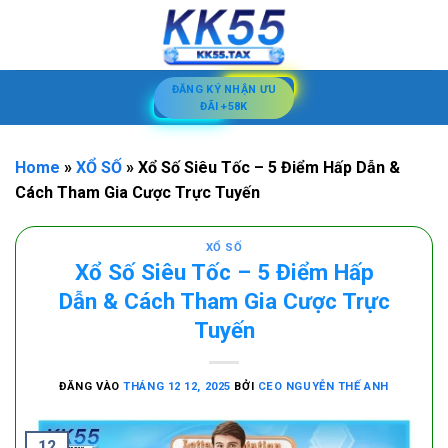
Bỏ
qua
nội
dung
ĐĂNG KÝ NHẬN ƯU
ĐÃI +58K
Home
»
XỔ SỐ
»
Xổ Số Siêu Tốc – 5 Điểm Hấp Dẫn &
Cách Tham Gia Cược Trực Tuyến
XỔ SỐ
Xổ Số Siêu Tốc – 5 Điểm Hấp
Dẫn & Cách Tham Gia Cược Trực
Tuyến
ĐĂNG VÀO
THÁNG 12 12, 2025
BỞI
CEO NGUYỄN THẾ ANH
12