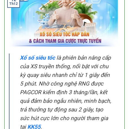
Th12
Xổ số siêu tốc
là phiên bản nâng cấp
của XS truyền thống, nổi bật với chu
kỳ quay siêu nhanh chỉ từ 1 giây đến
5 phút. Nhờ công nghệ RNG được
PAGCOR kiểm định 3 tháng/lần, kết
quả đảm bảo ngẫu nhiên, minh bạch,
trả thưởng tự động sau 2 giây, tạo
sức hút cực lớn cho người tham gia
tại
KK55
.