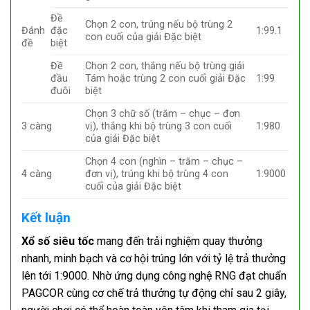
Đề
Chọn 2 con, trúng nếu bộ trùng 2
Đánh
đặc
1:99.1
con cuối của giải Đặc biệt
đề
biệt
Đề
Chọn 2 con, thắng nếu bộ trùng giải
đầu
Tám hoặc trùng 2 con cuối giải Đặc
1:99
đuôi
biệt
Chọn 3 chữ số (trăm – chục – đơn
3 càng
vị), thắng khi bộ trùng 3 con cuối
1:980
của giải Đặc biệt
Chọn 4 con (nghìn – trăm – chục –
4 càng
đơn vị), trúng khi bộ trùng 4 con
1:9000
cuối của giải Đặc biệt
Kết luận
Xổ số siêu tốc
mang đến trải nghiệm quay thưởng
nhanh, minh bạch và cơ hội trúng lớn với tỷ lệ trả thưởng
lên tới 1:9000. Nhờ ứng dụng công nghệ RNG đạt chuẩn
PAGCOR cùng cơ chế trả thưởng tự động chỉ sau 2 giây,