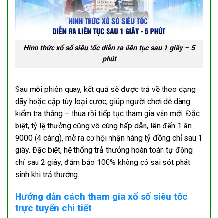
Hình thức xổ số siêu tốc diễn ra liên tục sau 1 giây – 5
phút
Sau mỗi phiên quay, kết quả sẽ được trả về theo dạng
dãy hoặc cặp tùy loại cược, giúp người chơi dễ dàng
kiểm tra thắng – thua rồi tiếp tục tham gia ván mới. Đặc
biệt, tỷ lệ thưởng cũng vô cùng hấp dẫn, lên đến 1 ăn
9000 (4 càng), mở ra cơ hội nhận hàng tỷ đồng chỉ sau 1
giây. Đặc biệt, hệ thống trả thưởng hoàn toàn tự động
chỉ sau 2 giây, đảm bảo 100% không có sai sót phát
sinh khi trả thưởng.
Hướng dẫn cách tham gia xổ số siêu tốc
trực tuyến chi tiết