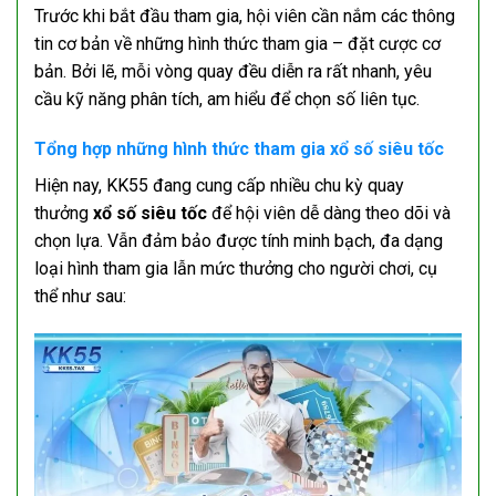
Trước khi bắt đầu tham gia, hội viên cần nắm các thông
tin cơ bản về những hình thức tham gia – đặt cược cơ
bản. Bởi lẽ, mỗi vòng quay đều diễn ra rất nhanh, yêu
cầu kỹ năng phân tích, am hiểu để chọn số liên tục.
Tổng hợp những hình thức tham gia xổ số siêu tốc
Hiện nay, KK55 đang cung cấp nhiều chu kỳ quay
thưởng
xổ số siêu tốc
để hội viên dễ dàng theo dõi và
chọn lựa. Vẫn đảm bảo được tính minh bạch, đa dạng
loại hình tham gia lẫn mức thưởng cho người chơi, cụ
thể như sau: