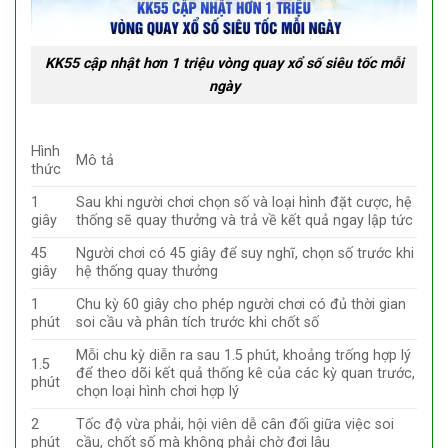
KK55 cập nhật hơn 1 triệu vòng quay xổ số siêu tốc mỗi
ngày
Hình
Mô tả
thức
1
Sau khi người chơi chọn số và loại hình đặt cược, hệ
giây
thống sẽ quay thưởng và trả về kết quả ngay lập tức
45
Người chơi có 45 giây để suy nghĩ, chọn số trước khi
giây
hệ thống quay thưởng
1
Chu kỳ 60 giây cho phép người chơi có đủ thời gian
phút
soi cầu và phân tích trước khi chốt số
Mỗi chu kỳ diễn ra sau 1.5 phút, khoảng trống hợp lý
1.5
để theo dõi kết quả thống kê của các kỳ quan trước,
phút
chọn loại hình chơi hợp lý
2
Tốc độ vừa phải, hội viên dễ cân đối giữa việc soi
phút
cầu, chốt số mà không phải chờ đợi lâu