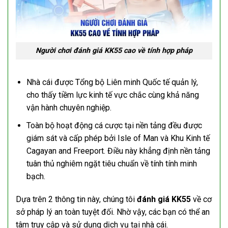
Người chơi đánh giá KK55 cao về tính hợp pháp
Nhà cái được Tổng bộ Liên minh Quốc tế quản lý,
cho thấy tiềm lực kinh tế vực chắc cùng khả năng
vận hành chuyên nghiệp.
Toàn bộ hoạt động cá cược tại nền tảng đều được
giám sát và cấp phép bởi Isle of Man và Khu Kinh tế
Cagayan and Freeport. Điều này khẳng định nền tảng
tuân thủ nghiêm ngặt tiêu chuẩn về tính tính minh
bạch.
Dựa trên 2 thông tin này, chúng tôi
đánh giá KK55
về cơ
sở pháp lý an toàn tuyệt đối. Nhờ vậy, các bạn có thể an
tâm truy cập và sử dụng dịch vụ tại nhà cái.