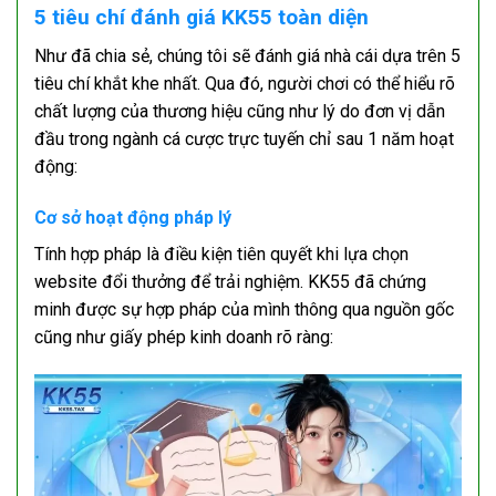
5 tiêu chí đánh giá KK55 toàn diện
Như đã chia sẻ, chúng tôi sẽ đánh giá nhà cái dựa trên 5
tiêu chí khắt khe nhất. Qua đó, người chơi có thể hiểu rõ
chất lượng của thương hiệu cũng như lý do đơn vị dẫn
đầu trong ngành cá cược trực tuyến chỉ sau 1 năm hoạt
động:
Cơ sở hoạt động pháp lý
Tính hợp pháp là điều kiện tiên quyết khi lựa chọn
website đổi thưởng để trải nghiệm. KK55 đã chứng
minh được sự hợp pháp của mình thông qua nguồn gốc
cũng như giấy phép kinh doanh rõ ràng: