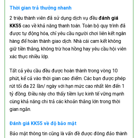
Thời gian trả thưởng nhanh
2 triệu thành viên đã sử dụng dịch vụ đều
đánh giá
KK55
cao về khả năng thanh toán. Toàn bộ quy trình đã
được tự động hóa, chỉ yêu cầu người chơi liên kết ngân
hàng để hoàn thành giao dịch. Nhà cái cam kết không
giữ tiền thắng, không trừ hoa hồng hay yêu cầu hội viên
xác thực nhiều lớp.
Tất cả yêu cầu đều được hoàn thành trong vòng 10
phút, kể cả vào thời gian cao điểm. Các bạn được phép
rút tối đa 22 lần/ ngày với hạn mức cao nhất lên đến 1
tỷ đồng. Điều này cho thấy tiềm lực kinh tế vững mạnh
cùng khả năng chi trả các khoản thắng lớn trong thời
gian ngắn.
Đánh giá KK55 về độ bảo mật
Bảo mật thông tin cũng là vấn đề được đông đảo thành