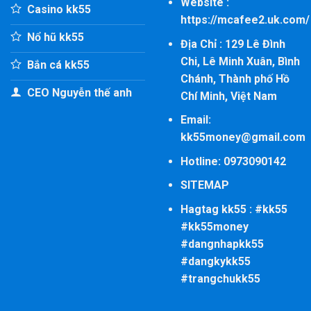
Website :
Casino kk55
https://mcafee2.uk.com/
Nổ hũ kk55
Địa Chỉ : 129 Lê Đình
Chi, Lê Minh Xuân, Bình
Bắn cá kk55
Chánh, Thành phố Hồ
CEO Nguyễn thế anh
Chí Minh, Việt Nam
Email:
kk55money@gmail.com
Hotline: 0973090142
SITEMAP
Hagtag kk55 : #kk55
#kk55money
#dangnhapkk55
#dangkykk55
#trangchukk55