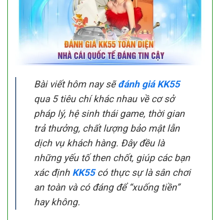
Bài viết hôm nay sẽ
đánh giá KK55
qua 5 tiêu chí khác nhau về cơ sở
pháp lý, hệ sinh thái game, thời gian
trả thưởng, chất lượng bảo mật lẫn
dịch vụ khách hàng. Đây đều là
những yếu tố then chốt, giúp các bạn
xác định
KK55
có thực sự là sân chơi
an toàn và có đáng để “xuống tiền”
hay không.