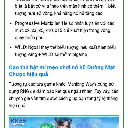
biệt là bất cứ vị trí nào trên màn hình có thêm 1 biểu
tượng nữa +2 vòng, khả năng nổ hũ tăng cao.
Progressive Multiplier: Hệ số nhân lũy tiến với các
mức x2, x3, x5, x10, x15 chỉ xuất hiện trong vòng
quay miễn phí.
WILD: Ngoài thay thế biểu tượng, nếu xuất hiện biểu
tượng vàng + WILD sẽ mở minigame.
Cao thủ bật mí mẹo chơi nổ hũ Đường Mạt
Chược hiệu quả
Tương tự các tựa game khác, Mahjong Ways cũng sử
dụng RNG để đảm bảo kết quả ngẫu nhiên. Tuy vậy, các
chuyên gia vẫn tìm được cách giúp bạn tăng tỷ lệ thắng
hiệu quả: