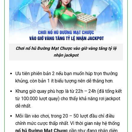
Chơi nổ hũ Đường Mạt Chược vào giờ vàng tăng tỷ lệ
nhận jackpot
Ưu tiên phiên bản 2 nếu bạn muốn húp trọn thưởng
khủng, còn bản 1 ít biểu tượng nên dễ thắng hơn.
Khung giờ quay phù hợp là từ 22h – 24h (đã tổng kết
từ 100.000 lượt quay) cho thấy khả năng rơi jackpot
dễ nhất.
Mỗi lần vào chơi, trong 20 – 50 lượt đầu chỉ điều
chỉnh mức cược thấp nhất. Vì thời gian này hệ thống
nổ hũ Đường Mạt Chược
gần như đang nhận diện