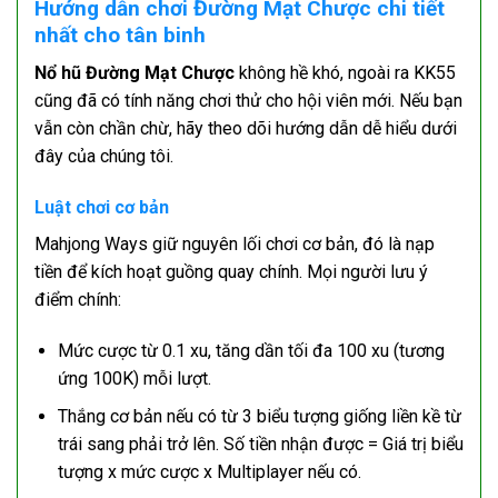
Hướng dẫn chơi Đường Mạt Chược chi tiết
nhất cho tân binh
Nổ hũ Đường Mạt Chược
không hề khó, ngoài ra KK55
cũng đã có tính năng chơi thử cho hội viên mới. Nếu bạn
vẫn còn chần chừ, hãy theo dõi hướng dẫn dễ hiểu dưới
đây của chúng tôi.
Luật chơi cơ bản
Mahjong Ways giữ nguyên lối chơi cơ bản, đó là nạp
tiền để kích hoạt guồng quay chính. Mọi người lưu ý
điểm chính:
Mức cược từ 0.1 xu, tăng dần tối đa 100 xu (tương
ứng 100K) mỗi lượt.
Thắng cơ bản nếu có từ 3 biểu tượng giống liền kề từ
trái sang phải trở lên. Số tiền nhận được = Giá trị biểu
tượng x mức cược x Multiplayer nếu có.