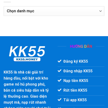
Tắc
5
Các
Cơ
Điểm
Loại
Bản
Hấp
Hình
Danh
Dễ
Dẫn
Xổ
mục
Hiểu
&
Số
Cách
Truyền
Tham
Thống
Gia
&
Cược
6
Trực
Cơ
Tuyến
Cấu
Giải
Thưởng
Phổ
Biến
HƯỚNG DẪN
Đăng ký KK55
Đăng nhập KK55
KK55
là nhà cái giải trí
hàng đầu, nổi bật với kho
Nạp tiền KK55
game nổ hũ phong phú,
bắn cá siêu hấp dẫn và tỷ
Rút tiền KK55
lệ thưởng cao. Giao diện
Tải app KK55
mượt mà, nạp rút nhanh