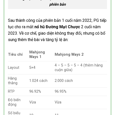
phiên bản
Sau thành công của phiên bản 1 cuối năm 2022, PG tiếp
tục cho ra mắt
nổ hũ Đường Mạt Chược
2 cuối năm
2023. Về cơ chế, giao diện không thay đổi, nhưng có bổ
sung thêm thẻ bài và tăng tỷ lệ ăn:
Mahjong
Tiêu chí
Mahjong Ways 2
Ways 1
4 – 5 – 5 – 5 – 4 (thêm hàng
Layout
5×4
cuộn giữa)
Hàng
1.024 cách
2.000 cách
thắng
RTP
96.92%
96.95%
Độ biến
Vừa
Vừa
động
Số biểu